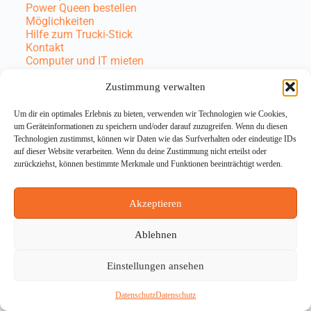
Power Queen bestellen
Möglichkeiten
Hilfe zum Trucki-Stick
Kontakt
Computer und IT mieten
Zustimmung verwalten
Trucki-Partner
Um dir ein optimales Erlebnis zu bieten, verwenden wir Technologien wie Cookies,
um Geräteinformationen zu speichern und/oder darauf zuzugreifen. Wenn du diesen
Wir sind ein lizenzierter Verkäufer für Lumentree und
Technologien zustimmst, können wir Daten wie das Surfverhalten oder eindeutige IDs
Mean Well mit Trucki.
auf dieser Website verarbeiten. Wenn du deine Zustimmung nicht erteilst oder
zurückziehst, können bestimmte Merkmale und Funktionen beeinträchtigt werden.
Akzeptieren
Ablehnen
Einstellungen ansehen
Datenschutz
Datenschutz