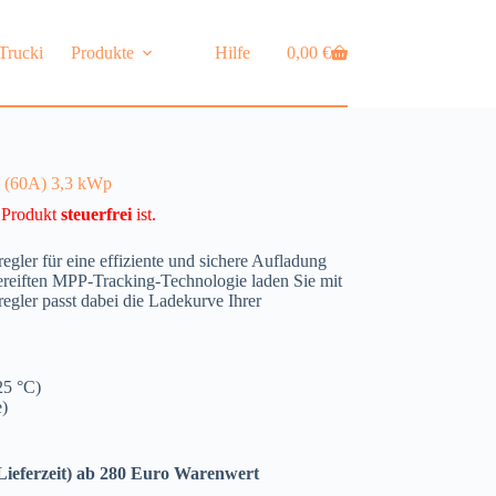
Trucki
Produkte
Hilfe
0,00
€
(60A) 3,3 kWp
s Produkt
steuerfrei
ist.
ler für eine effiziente und sichere Aufladung
ereiften MPP-Tracking-Technologie laden Sie mit
egler passt dabei die Ladekurve Ihrer
25 °C)
e)
Lieferzeit) ab 280 Euro Warenwert