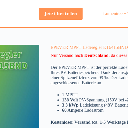
Jetzt bestellen
Lumentree + 
EPEVER MPPT Laderegler ET6415BND 
Nur Versand nach
Deutschland
, da diese
Der EPEVER MPPT ist der perfekte Ladereg
Ihres PV-Batteriespeichers. Dank der ausg
einer Spitzeneffizienz von 99 %. Der Lader
angeschlossenen Batterie an.
1 MPPT
138 Volt
PV-Spannung (150V bei -
3,3 kWp
Ladeleistung (48V Batteri
60 Ampere
Ladestrom
Kostenloser Versand (ca. 1-5 Werktage 